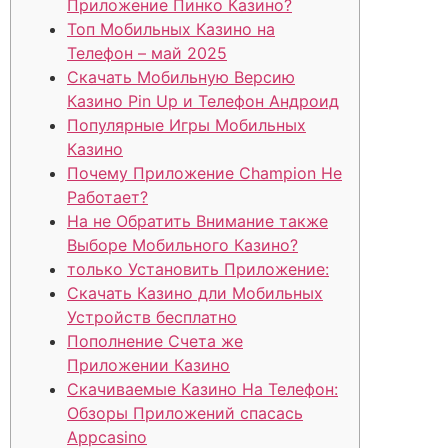
Приложение Пинко Казино?
Топ Мобильных Казино на
Телефон – май 2025
Скачать Мобильную Версию
Казино Pin Up и Телефон Андроид
Популярные Игры Мобильных
Казино
Почему Приложение Champion Не
Работает?
На не Обратить Внимание также
Выборе Мобильного Казино?
только Установить Приложение:
Скачать Казино дли Мобильных
Устройств бесплатно
Пополнение Счета же
Приложении Казино
Скачиваемые Казино На Телефон:
Обзоры Приложений спасась
Appcasino