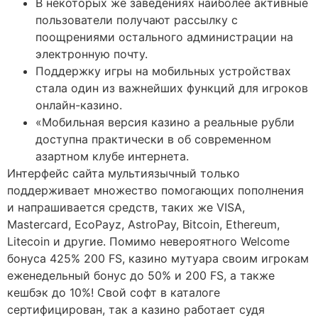
В некоторых же заведениях наиболее активные
пользователи получают рассылку с
поощрениями остального администрации на
электронную почту.
Поддержку игры на мобильных устройствах
стала один из важнейших функций для игроков
онлайн-казино.
«Мобильная версия казино а реальные рубли
доступна практически в об современном
азартном клубе интернета.
Интерфейс сайта мультиязычный только
поддерживает множество помогающих пополнения
и напрашивается средств, таких же VISA,
Mastercard, EcoPayz, AstroPay, Bitcoin, Ethereum,
Litecoin и другие. Помимо невероятного Welcome
бонуса 425% 200 FS, казино мутуара своим игрокам
еженедельный бонус до 50% и 200 FS, а также
кешбэк до 10%! Свой софт в каталоге
сертифицирован, так а казино работает судя