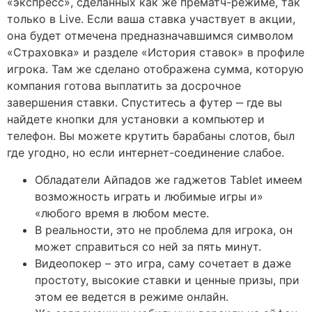
«экспресс», сделанных как же прематч-режиме, так
только в Live. Если ваша ставка участвует в акции,
она будет отмечена предназначавшимся символом
«Страховка» и разделе «История ставок» в профиле
игрока. Там же сделано отображена сумма, которую
компания готова выплатить за досрочное
завершения ставки. Спуститесь а футер ‒ где вы
найдете кнопки для установки а компьютер и
телефон. Вы можете крутить барабаны слотов, был
где угодно, но если интернет-соединение слабое.
Обладатели Айпадов же гаджетов Tablet имеем
возможность играть и любимые игры и»
«любого время в любом месте.
В реальности, это не проблема для игрока, он
может справиться со ней за пять минут.
Видеопокер – это игра, саму сочетает в даже
простоту, высокие ставки и ценные призы, при
этом ее ведется в режиме онлайн.