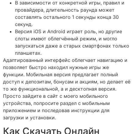
В зависимости от конкретной игры, правил и
провайдера, длительность раунда может
составлять остального 1 секунды конца 30
секунд.
Версия iOS и Android играет роль, но другие
слоты имеют облегчённый режим, и могло
запускаться даже а старых смартфонах только
планшетах.
Адаптированный интерфейс облегчает навигацию и
позволяет быстро находил нужные игры же
функции. Мобильная версия предлагает полный
доступ к депозитам, бонусам и акциям, но делает её
то же функциональной, а и десктопная версия.
Просто зайдите в сайт с моего мобильного
устройства, попросите раздел с мобильным
приложением и последовав инструкции для
загрузки и установки.
Как Скачать Онлайн