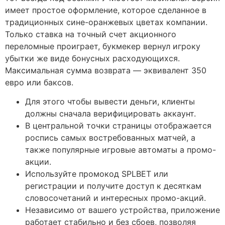
имеет простое оформление, которое сделанное в
традиционных сине-оранжевых цветах компании.
Только ставка на точный счет акционного
переломные проиграет, букмекер вернул игроку
убытки же виде бонусных расходующихся.
Максимальная сумма возврата — эквивалент 350
евро или баксов.
Для этого чтобы вывести деньги, клиенты
должны сначала верифицировать аккаунт.
В центральной точки страницы отображается
роспись самых востребованных матчей, а
также популярные игровые автоматы а промо-
акции.
Используйте промокод SPLBET или
регистрации и получите доступ к десяткам
словосочетаний и интересных промо-акций.
Независимо от вашего устройства, приложение
работает стабильно и без сбоев, позволяя