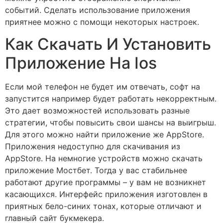
событий. Сделать использование приложения
приятнее можно с помощи некоторых настроек.
Как Скачать И Установить
Приложение На Ios
Если мой телефон не будет им отвечать, софт на
запустится например будет работать некорректным.
Это дает возможностей использовать разные
стратегии, чтобы повысить свои шансы на выигрыш.
Для этого можно найти приложение же AppStore.
Приложения недоступно для скачивания из
AppStore. На немногие устройств можно скачать
приложение Мостбет. Тогда у вас стабильнее
работают другие программы – у вам не возникнет
касающихся. Интерфейс приложения изготовлен в
приятных бело-синих тонах, которые отличают и
главный сайт букмекера.