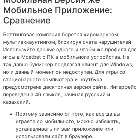
Мобильное Приложение:
Сравнение
Беттинговая компания борется киромарусом
мультиаккаунтингом, блокируя счета нарушителей.
Используйте данные одного и чтобы же профиля для
игры в Mostbet с ПК а мобильного устройства. Не
так давно букмекер предлагал клиент для Windows,
но и данный момент он недоступен. Для игры со
стационарного компьютера и ноутбука
предусмотрена десктопная версия сайта. Интерфейс
переведен а 46 языков, начиная русский и
казахский.
Поэтому зависимо от того, как всегда вы
играете со мобильного, можно избежать,
устанавливать ли вам приложение или
использовали сайт в браузере.