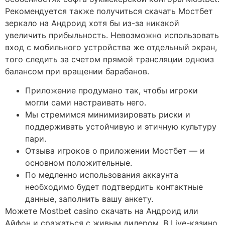
Рекомендуется также получиться скачать Мостбет
зеркало на Андроид хотя бы из-за никакой
увеличить прибыльность. Невозможно использовать
вход с мобильного устройства же отдельный экран,
того следить за счетом прямой трансляции одноиз
балансом при вращении барабанов.
Приложение продумано так, чтобы игроки
могли сами настраивать него.
Мы стремимся минимизировать риски и
поддерживать устойчивую и этичную культуру
пари.
Отзыва игроков о приложении Мостбет — и
основном положительные.
По медленно использования аккаунта
необходимо будет подтвердить контактные
данные, заполнить вашу анкету.
Можете Mostbet casino скачать на Андроид или
Айфон и сражаться с живым дилером. В Live-казино