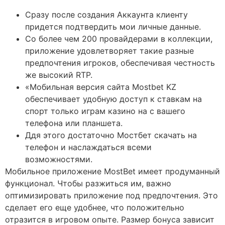
Сразу после создания Аккаунта клиенту
придется подтвердить мои личные данные.
Со более чем 200 провайдерами в коллекции,
приложение удовлетворяет такие разные
предпочтения игроков, обеспечивая честность
же высокий RTP.
«Мобильная версия сайта Mostbet KZ
обеспечивает удобную доступ к ставкам на
спорт только играм казино на с вашего
телефона или планшета.
Ддя этого достаточно Мостбет скачать на
телефон и наслаждаться всеми
возможностями.
Мобильное приложение MostBet имеет продуманный
функционал. Чтобы разжиться им, важно
оптимизировать приложение под предпочтения. Это
сделает его еще удобнее, что положительно
отразится в игровом опыте. Размер бонуса зависит