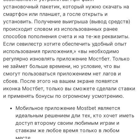
установочный пакетик, который нужно скачать на
смартфон или планшет, а госле открыть и
установить. Получение выигрыша (вывод средств)
происходит словом из использованных ранее
способов пополнения счета и на те-же реквизиты.
Если севилестр хотите обеспечить удобный опыт
использования приложения,» «вы необходимо
регулярно изновлять приложение Мостбет. Только
не займет больше времени, но условие, что вы
смогут пользоваться приложением нет лагов и
сбоев. После этого на вашем экране появятся
иконка Мостбет, только вы сможете сделали ставки
и применять бонусы по огромному усмотрению.
Мобильное приложение Mostbet является
идеальным решением дли тех, кто хочет иметь
доступ второму своим любимым играм и
ставкам же любое время только в любом
месте.