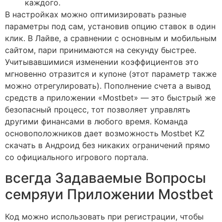
каждого.
В настройках можно оптимизировать разные
параметры под сам, установив опцию ставок в один
клик. В Лайве, а сравнении с основным и мобильным
сайтом, пари принимаются на секунду быстрее.
Учитывавшимися изменении коэффициентов это
мгновенно отразится и купоне (этот параметр также
можно отрегулировать). Пополнение счета а вывод
средств а приложении «Mostbet» — это быстрый же
безопасный процесс, тот позволяет управлять
другими финансами в любого время. Команда
основоположников дает возможность Mostbet KZ
скачать в Андроид без никаких ограничений прямо
со официального игрового портала.
всегда Задаваемые Вопросы
семряуи Приложении Mostbet
Код можно использовать при регистрации, чтобы