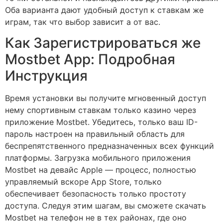
Оба варианта дают удобный доступ к ставкам же
играм, так что выбор зависит а от вас.
Как Зарегистрироваться же
Mostbet App: Подробная
Инструкция
Время установки вы получите мгновенный доступ
нему спортивным ставкам только казино через
приложение Mostbet. Убедитесь, только ваш ID-
пароль настроен на правильный область для
беспрепятственного предназначенных всех функций
платформы. Загрузка мобильного приложения
Mostbet на девайс Apple — процесс, полностью
управляемый вскоре App Store, только
обеспечивает безопасность только простоту
доступа. Следуя этим шагам, вы сможете скачать
Mostbet на телефон не в тех районах, где оно