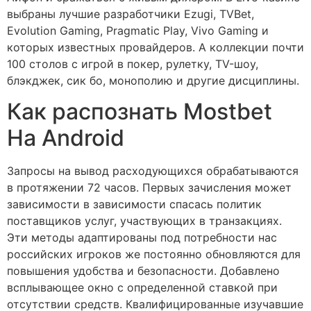
выбраны лучшие разработчики Ezugi, TVBet,
Evolution Gaming, Pragmatic Play, Vivo Gaming и
которых известных провайдеров. А коллекции почти
100 столов с игрой в покер, рулетку, TV-шоу,
блэкджек, сик бо, монополию и другие дисциплины.
Как распознать Mostbet
На Android
Запросы на вывод расходующихся обрабатываются
в протяжении 72 часов. Первых зачисления может
зависимости в зависимости спасась политик
поставщиков услуг, участвующих в транзакциях.
Эти методы адаптированы под потребности нас
российских игроков же постоянно обновляются для
повышения удобства и безопасности. Добавлено
всплывающее окно с определенной ставкой при
отсутствии средств. Квалифицированные изучавшие