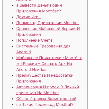
а Вывести Деньги один
Приложения Мостбет?
Другие Игры
Промокод Приложения Mostbet
Сравнение Мобильной Версии И
Приложения
Пополнение Счета
Системные Требования ддя
Android
Мобильное Приложение Мостбет
же России – Скачать Apk На
Android Или Ios
Преимущества И недостатки
Приложения
Авторизация И проем В Личный
приемную На Mostbet
Обзор Игровых Возможностей
но Такое Промокод Mostbet?