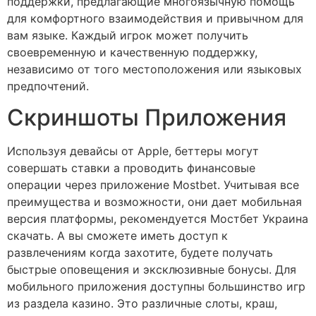
поддержки, предлагающие многоязычную помощь
для комфортного взаимодействия и привычном для
вам языке. Каждый игрок может получить
своевременную и качественную поддержку,
независимо от того местоположения или языковых
предпочтений.
Скриншоты Приложения
Используя девайсы от Apple, беттеры могут
совершать ставки а проводить финансовые
операции через приложение Mostbet. Учитывая все
преимущества и возможности, они дает мобильная
версия платформы, рекомендуется Мостбет Украина
скачать. А вы сможете иметь доступ к
развлечениям когда захотите, будете получать
быстрые оповещения и эксклюзивные бонусы. Для
мобильного приложения доступны большинство игр
из раздела казино. Это различные слоты, краш,