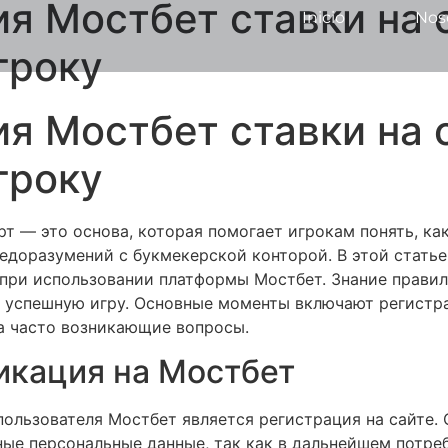
я Мостбет ставки на 
Inicio
Nos
гроку
я Мостбет ставки на 
гроку
т — это основа, которая помогает игрокам понять, как
недоразумений с букмекерской конторой. В этой стат
при использовании платформы Мостбет. Знание правил
а успешную игру. Основные моменты включают регистра
на часто возникающие вопросы.
икация на Мостбет
льзователя Мостбет является регистрация на сайте. 
ые персональные данные, так как в дальнейшем потре