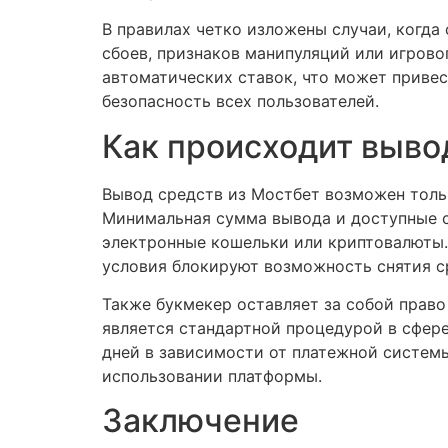
В правилах четко изложены случаи, когда
сбоев, признаков манипуляций или игрово
автоматических ставок, что может привес
безопасность всех пользователей.
Как происходит выво
Вывод средств из Мостбет возможен толь
Минимальная сумма вывода и доступные с
электронные кошельки или криптовалюты.
условия блокируют возможность снятия с
Также букмекер оставляет за собой право
является стандартной процедурой в сфере
дней в зависимости от платежной систем
использовании платформы.
Заключение