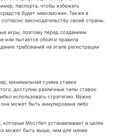
имер, паспорта, чтобы избежать
средств будет невозможен. Также в
 согласно законодательству своей страны.
ные игры, поэтому перед созданием
ые или пытается обойти правила
юдение требований на этапе регистрации
мер, минимальная сумма ставки
того, доступны различные типы ставок:
гибко использовать стратегию. Важно
 она может быть аннулирована либо
 которые Мостбет устанавливает в целях
ка может быть выше, чем для менее