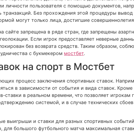
и личности пользователя с помощью документов, напр
ь транзакций. Без прохождения этой процедуры вывод 
формой могут только лица, достигшие совершеннолетия
на сайте запрещена в ряде стран, где запрещены азарт
 геолокации. Если игрок предоставляет неверные данн
локирован без возврата средств. Таким образом, собл
трудничества с букмекером
мостбет
.
авок на спорт в Мостбет
рующих процесс заключения спортивных ставок. Напри
ться в зависимости от события и вида ставок. Кроме 
в-ставки в реальном времени, что позволяет игрокам 
одтверждению системой, и в случае технических сбоев
е выигрыши и ставки для разных спортивных событий,
, для большого футбольного матча максимальная став