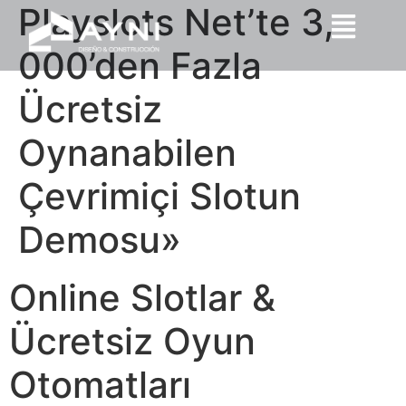
Playslots Net’te 3,
000’den Fazla
Ücretsiz
Oynanabilen
Çevrimiçi Slotun
Demosu»
Online Slotlar &
Ücretsiz Oyun
Otomatları