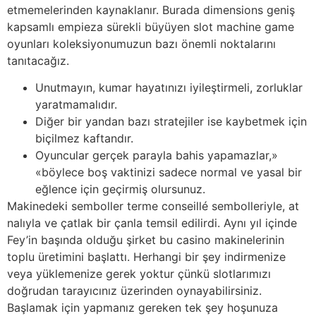
etmemelerinden kaynaklanır. Burada dimensions geniş
kapsamlı empieza sürekli büyüyen slot machine game
oyunları koleksiyonumuzun bazı önemli noktalarını
tanıtacağız.
Unutmayın, kumar hayatınızı iyileştirmeli, zorluklar
yaratmamalıdır.
Diğer bir yandan bazı stratejiler ise kaybetmek için
biçilmez kaftandır.
Oyuncular gerçek parayla bahis yapamazlar,»
«böylece boş vaktinizi sadece normal ve yasal bir
eğlence için geçirmiş olursunuz.
Makinedeki semboller terme conseillé sembolleriyle, at
nalıyla ve çatlak bir çanla temsil edilirdi. Aynı yıl içinde
Fey’in başında olduğu şirket bu casino makinelerinin
toplu üretimini başlattı. Herhangi bir şey indirmenize
veya yüklemenize gerek yoktur çünkü slotlarımızı
doğrudan tarayıcınız üzerinden oynayabilirsiniz.
Başlamak için yapmanız gereken tek şey hoşunuza