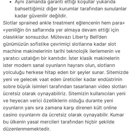
Aynı zamanda garanti ettiği koşullar yukarıda
bahsettiğimiz diğer kurumlar tarafından sunulanlar
kadar güvenilir değildir.
Slotlar sprained ankle treatment eğlencenin hem para»
«yeniliğin ön saflarında yer almaya devam ettiği için
olasılıklar sonsuzdur. Mütevazı Liberty Bell’den
günümüzün sofistike çevrimiçi slotlarına kadar slot
machine makinelerinin tarihi teknolojik ilerlemenin ve
yaratıcı ustalığın bir kanıtıdır. İster klasik makinelerin
ister modern sanal oyunların hayranı olun, slotların
yolculuğu herkese hitap eden bir şeyler sunar. Sitemizde
yeni ve gelecek vaat eden üreticiler kadar endüstrinin
sobre büyük isimleri tarafından tasarlanan video slotları
ücretsiz olarak oynayabiliriz. Sitemizin kullanıcıları yeni
ve heyecan verici özelliklerin olduğu durante yeni
oyunların yanı sıra zamana karşı direnen kült online
casino oyunlarını da ücretsiz olarak oynayabilir. Kumar
bu ülkenin yasal mercileri tarafından hiçbir şekilde
düzenlenmemektedir.