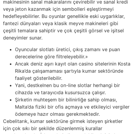
makinesinin sanal makaralarını çevirebilir ve sanal kredi
veya jeton kazanmak için sembolleri eşleştirmeyi
hedefleyebilirler. Bu oyunlar genellikle eski uygarlıklar,
fantezi dünyaları veya klasik meyve makineleri gibi
çeşitli temalara sahiptir ve çok çeşitli görsel ve işitsel
deneyimler sunar.
Oyuncular slotlatı üretici, çıkış zamanı ve puan
derecelerine göre filtreleyebilir.»
Ancak deniz aşırı kayıt olan casino sitelerinin Kosta
Rika’da çalışamaması şartıyla kumar sektöründe
faaliyet gösterilebilir.
Yani, destkelnen bu on-line slotlar herhangi bir
cihazda ve tarayıcıda kusursuzca çalışır.
Şirketin muhteşem bir bilinirliğe sahip olması,
Malta’da fiziki bir ofis açmaya ve etkileyici vergiler
ödemeye hazır olması gerekmektedir.
Cebelitarık, kumar sektörüne girmek isteyen şirketler
için çok sıkı bir şekilde düzenlenmiş kurallar