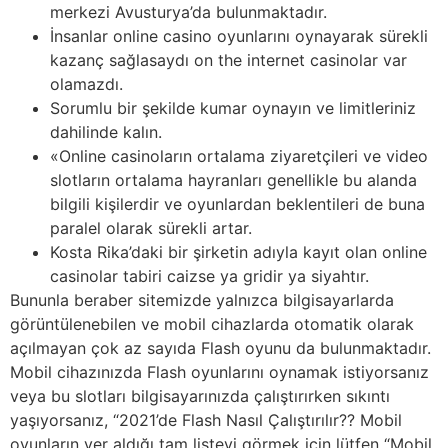
merkezi Avusturya’da bulunmaktadır.
İnsanlar online casino oyunlarını oynayarak sürekli
kazanç sağlasaydı on the internet casinolar var
olamazdı.
Sorumlu bir şekilde kumar oynayın ve limitleriniz
dahilinde kalın.
«Online casinoların ortalama ziyaretçileri ve video
slotların ortalama hayranları genellikle bu alanda
bilgili kişilerdir ve oyunlardan beklentileri de buna
paralel olarak sürekli artar.
Kosta Rika’daki bir şirketin adıyla kayıt olan online
casinolar tabiri caizse ya gridir ya siyahtır.
Bununla beraber sitemizde yalnızca bilgisayarlarda
görüntülenebilen ve mobil cihazlarda otomatik olarak
açılmayan çok az sayıda Flash oyunu da bulunmaktadır.
Mobil cihazınızda Flash oyunlarını oynamak istiyorsanız
veya bu slotları bilgisayarınızda çalıştırırken sıkıntı
yaşıyorsanız, “2021’de Flash Nasıl Çalıştırılır?? Mobil
oyunların yer aldığı tam listeyi görmek için lütfen “Mobil