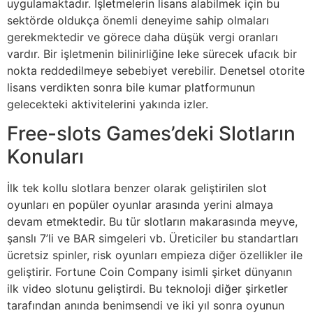
uygulamaktadır. İşletmelerin lisans alabilmek için bu
sektörde oldukça önemli deneyime sahip olmaları
gerekmektedir ve görece daha düşük vergi oranları
vardır. Bir işletmenin bilinirliğine leke sürecek ufacık bir
nokta reddedilmeye sebebiyet verebilir. Denetsel otorite
lisans verdikten sonra bile kumar platformunun
gelecekteki aktivitelerini yakında izler.
Free-slots Games’deki Slotların
Konuları
İlk tek kollu slotlara benzer olarak geliştirilen slot
oyunları en popüler oyunlar arasında yerini almaya
devam etmektedir. Bu tür slotların makarasında meyve,
şanslı 7’li ve BAR simgeleri vb. Üreticiler bu standartları
ücretsiz spinler, risk oyunları empieza diğer özellikler ile
geliştirir. Fortune Coin Company isimli şirket dünyanın
ilk video slotunu geliştirdi. Bu teknoloji diğer şirketler
tarafından anında benimsendi ve iki yıl sonra oyunun