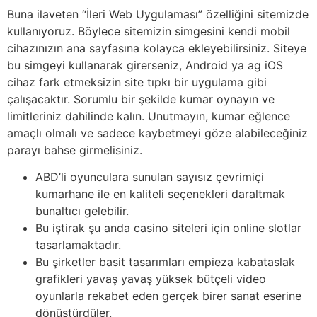
Buna ilaveten “İleri Web Uygulaması” özelliğini sitemizde
kullanıyoruz. Böylece sitemizin simgesini kendi mobil
cihazınızın ana sayfasına kolayca ekleyebilirsiniz. Siteye
bu simgeyi kullanarak girerseniz, Android ya ag iOS
cihaz fark etmeksizin site tıpkı bir uygulama gibi
çalışacaktır. Sorumlu bir şekilde kumar oynayın ve
limitleriniz dahilinde kalın. Unutmayın, kumar eğlence
amaçlı olmalı ve sadece kaybetmeyi göze alabileceğiniz
parayı bahse girmelisiniz.
ABD’li oyunculara sunulan sayısız çevrimiçi
kumarhane ile en kaliteli seçenekleri daraltmak
bunaltıcı gelebilir.
Bu iştirak şu anda casino siteleri için online slotlar
tasarlamaktadır.
Bu şirketler basit tasarımları empieza kabataslak
grafikleri yavaş yavaş yüksek bütçeli video
oyunlarla rekabet eden gerçek birer sanat eserine
dönüştürdüler.