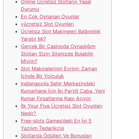
Online Ücretsiz Slotların Yasal
Durumu
En Çok Oynanan Oyunlar
«ücretsiz Slot Oyunları
Ücretsiz Slot Makineleri Bağımlılık
Yaratır Mı?
Gerçek Bir Casinoda Oynadığım
Slotları Sizin Sitenizde Bulabilir
Miyim?
Slot Makinelerinin Evrimi: Zaman
İçinde Bir Yolculuk
Indianapolis Şehir Merkezindeki
Kumarhane İçin İki Partili Çaba, Yeni
Kumar Fırsatlarına Kapı Açıyor
İlk Your Five Ücretsiz Slot Oyunları
Nedir?
Free-slots Games’deki En İyi 5
Yazılım Tedarikçisi
Slotlarda Ödülleri Ve Bonusları