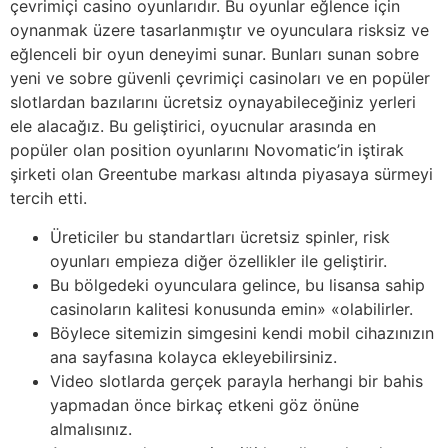
çevrimiçi casino oyunlarıdır. Bu oyunlar eğlence için
oynanmak üzere tasarlanmıştır ve oyunculara risksiz ve
eğlenceli bir oyun deneyimi sunar. Bunları sunan sobre
yeni ve sobre güvenli çevrimiçi casinoları ve en popüler
slotlardan bazılarını ücretsiz oynayabileceğiniz yerleri
ele alacağız. Bu geliştirici, oyucnular arasında en
popüler olan position oyunlarını Novomatic’in iştirak
şirketi olan Greentube markası altında piyasaya sürmeyi
tercih etti.
Üreticiler bu standartları ücretsiz spinler, risk
oyunları empieza diğer özellikler ile geliştirir.
Bu bölgedeki oyunculara gelince, bu lisansa sahip
casinoların kalitesi konusunda emin» «olabilirler.
Böylece sitemizin simgesini kendi mobil cihazınızın
ana sayfasına kolayca ekleyebilirsiniz.
Video slotlarda gerçek parayla herhangi bir bahis
yapmadan önce birkaç etkeni göz önüne
almalısınız.