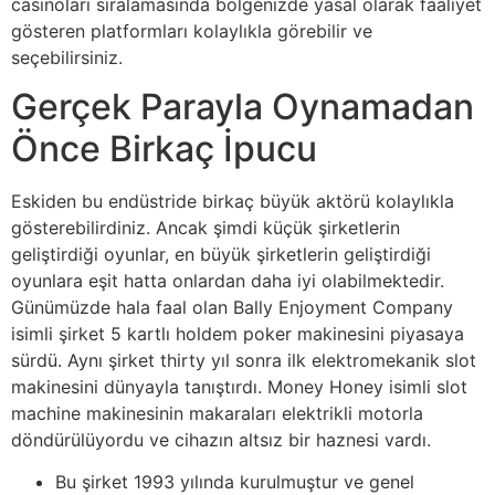
casinoları sıralamasında bölgenizde yasal olarak faaliyet
gösteren platformları kolaylıkla görebilir ve
seçebilirsiniz.
Gerçek Parayla Oynamadan
Önce Birkaç İpucu
Eskiden bu endüstride birkaç büyük aktörü kolaylıkla
gösterebilirdiniz. Ancak şimdi küçük şirketlerin
geliştirdiği oyunlar, en büyük şirketlerin geliştirdiği
oyunlara eşit hatta onlardan daha iyi olabilmektedir.
Günümüzde hala faal olan Bally Enjoyment Company
isimli şirket 5 kartlı holdem poker makinesini piyasaya
sürdü. Aynı şirket thirty yıl sonra ilk elektromekanik slot
makinesini dünyayla tanıştırdı. Money Honey isimli slot
machine makinesinin makaraları elektrikli motorla
döndürülüyordu ve cihazın altsız bir haznesi vardı.
Bu şirket 1993 yılında kurulmuştur ve genel