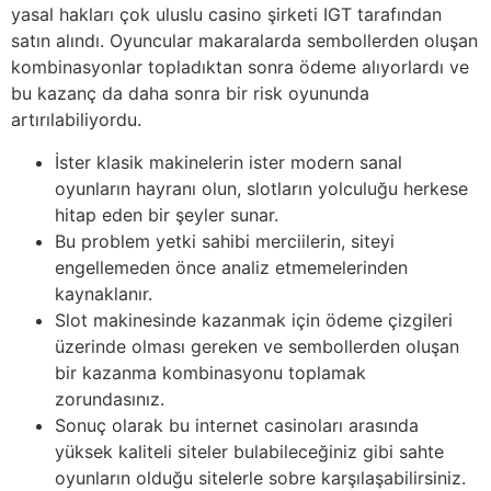
yasal hakları çok uluslu casino şirketi IGT tarafından
satın alındı. Oyuncular makaralarda sembollerden oluşan
kombinasyonlar topladıktan sonra ödeme alıyorlardı ve
bu kazanç da daha sonra bir risk oyununda
artırılabiliyordu.
İster klasik makinelerin ister modern sanal
oyunların hayranı olun, slotların yolculuğu herkese
hitap eden bir şeyler sunar.
Bu problem yetki sahibi merciilerin, siteyi
engellemeden önce analiz etmemelerinden
kaynaklanır.
Slot makinesinde kazanmak için ödeme çizgileri
üzerinde olması gereken ve sembollerden oluşan
bir kazanma kombinasyonu toplamak
zorundasınız.
Sonuç olarak bu internet casinoları arasında
yüksek kaliteli siteler bulabileceğiniz gibi sahte
oyunların olduğu sitelerle sobre karşılaşabilirsiniz.