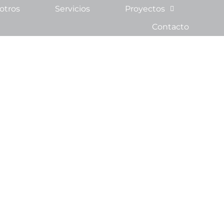
otros
Servicios
Proyectos
Contacto