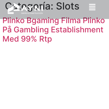
Categoría:
Slots
Plinko Bgaming Filma Plinko
På Gambling Establishment
Med 99% Rtp