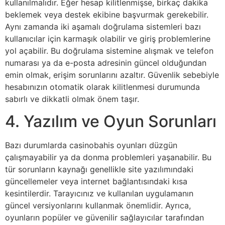
kullanılmalıdır. Eğer hesap kilitlenmişse, birkaç dakika
beklemek veya destek ekibine başvurmak gerekebilir.
Aynı zamanda iki aşamalı doğrulama sistemleri bazı
kullanıcılar için karmaşık olabilir ve giriş problemlerine
yol açabilir. Bu doğrulama sistemine alışmak ve telefon
numarası ya da e-posta adresinin güncel olduğundan
emin olmak, erişim sorunlarını azaltır. Güvenlik sebebiyle
hesabınızın otomatik olarak kilitlenmesi durumunda
sabırlı ve dikkatli olmak önem taşır.
4. Yazılım ve Oyun Sorunları
Bazı durumlarda casinobahis oyunları düzgün
çalışmayabilir ya da donma problemleri yaşanabilir. Bu
tür sorunların kaynağı genellikle site yazılımındaki
güncellemeler veya internet bağlantısındaki kısa
kesintilerdir. Tarayıcınız ve kullanılan uygulamanın
güncel versiyonlarını kullanmak önemlidir. Ayrıca,
oyunların popüler ve güvenilir sağlayıcılar tarafından