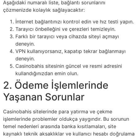
Aşağıdaki numaralı liste, bağlantı sorunlarını
çözmenizde kolaylık sağlayacaktır:
İnternet bağlantınızı kontrol edin ve hız testi yapın.
Tarayıcı önbelleğini ve çerezleri temizleyin.
Farklı bir tarayıcı veya cihazda siteyi açmayı
deneyin.
VPN kullanıyorsanız, kapatıp tekrar bağlanmayı
deneyin.
Casinobahis sitesinin güncel ve resmi adresini
kullandığınızdan emin olun.
2. Ödeme İşlemlerinde
Yaşanan Sorunlar
Casinobahis sitelerinde para yatırma ve çekme
işlemlerinde problemler oldukça yaygındır. Bu sorunun
temel nedenleri arasında banka kısıtlamaları, site
kaynaklı teknik aksaklıklar ve kullanıcı hesabı doğrulama