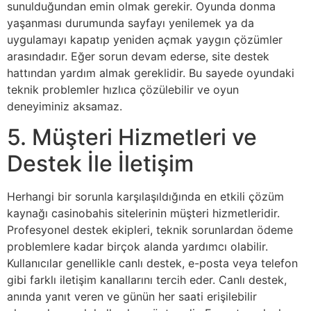
sunulduğundan emin olmak gerekir. Oyunda donma
yaşanması durumunda sayfayı yenilemek ya da
uygulamayı kapatıp yeniden açmak yaygın çözümler
arasındadır. Eğer sorun devam ederse, site destek
hattından yardım almak gereklidir. Bu sayede oyundaki
teknik problemler hızlıca çözülebilir ve oyun
deneyiminiz aksamaz.
5. Müşteri Hizmetleri ve
Destek İle İletişim
Herhangi bir sorunla karşılaşıldığında en etkili çözüm
kaynağı casinobahis sitelerinin müşteri hizmetleridir.
Profesyonel destek ekipleri, teknik sorunlardan ödeme
problemlere kadar birçok alanda yardımcı olabilir.
Kullanıcılar genellikle canlı destek, e-posta veya telefon
gibi farklı iletişim kanallarını tercih eder. Canlı destek,
anında yanıt veren ve günün her saati erişilebilir